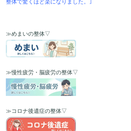
整体で驚くほど楽になりました。｣
≫めまいの整体▽
≫慢性疲労・脳疲労の整体▽
≫コロナ後遺症の整体▽