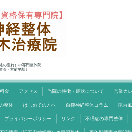
経の乱れ）の専門整体院
5（鷺沼・宮前平駅）
料金
アクセス
当院の特徴・症状について
営業カ
の整体
はじめての方へ
自律神経整体コラム
院内風
プライバシーポリシー
リンク
不眠症の専門整体