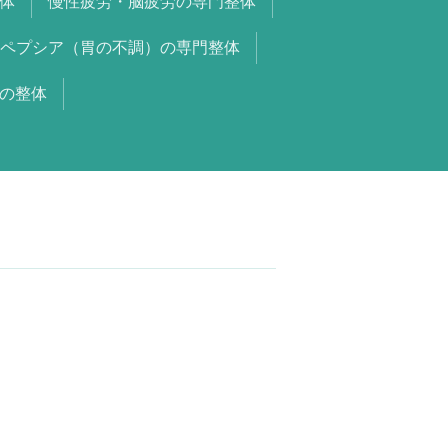
体
慢性疲労・脳疲労の専門整体
ペプシア（胃の不調）の専門整体
の整体