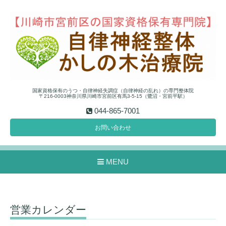
国家資格保有のうつ・自律神経失調症（自律神経の乱れ）の専門整体院
〒216-0003神奈川県川崎市宮前区有馬3-5-15（鷺沼・宮前平駅）
044-865-7001
お問い合わせ
MENU
営業カレンダー