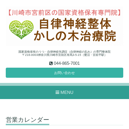
国家資格保有のうつ・自律神経失調症（自律神経の乱れ）の専門整体院
〒216-0003神奈川県川崎市宮前区有馬3-5-15（鷺沼・宮前平駅）
044-865-7001
お問い合わせ
MENU
営業カレンダー