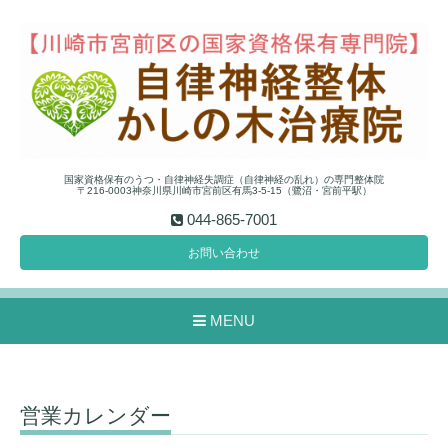
国家資格保有のうつ・自律神経失調症（自律神経の乱れ）の専門整体院
〒216-0003神奈川県川崎市宮前区有馬3-5-15（鷺沼・宮前平駅）
044-865-7001
お問い合わせ
MENU
営業カレンダー