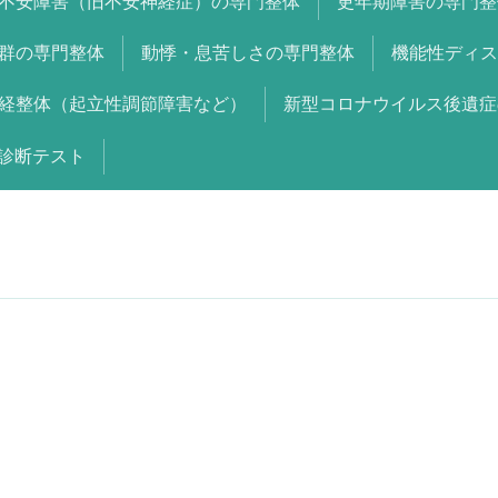
不安障害（旧不安神経症）の専門整体
更年期障害の専門整
群の専門整体
動悸・息苦しさの専門整体
機能性ディス
経整体（起立性調節障害など）
新型コロナウイルス後遺症
診断テスト