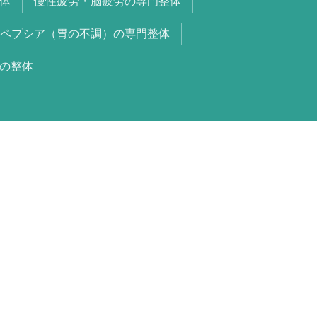
体
慢性疲労・脳疲労の専門整体
ペプシア（胃の不調）の専門整体
の整体