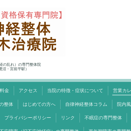
経の乱れ）の専門整体院
5（鷺沼・宮前平駅）
料金
アクセス
当院の特徴・症状について
営業カ
の整体
はじめての方へ
自律神経整体コラム
院内風
プライバシーポリシー
リンク
不眠症の専門整体