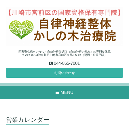
国家資格保有のうつ・自律神経失調症（自律神経の乱れ）の専門整体院
〒216-0003神奈川県川崎市宮前区有馬3-5-15（鷺沼・宮前平駅）
044-865-7001
お問い合わせ
MENU
営業カレンダー