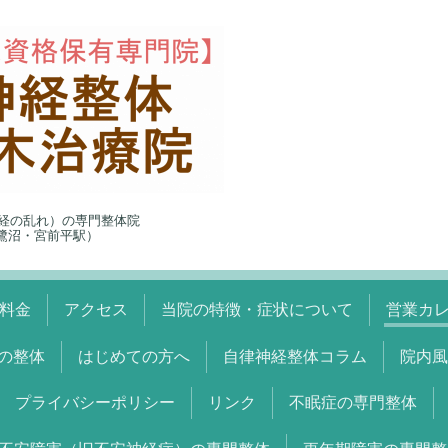
経の乱れ）の専門整体院
5（鷺沼・宮前平駅）
料金
アクセス
当院の特徴・症状について
営業カ
の整体
はじめての方へ
自律神経整体コラム
院内風
プライバシーポリシー
リンク
不眠症の専門整体