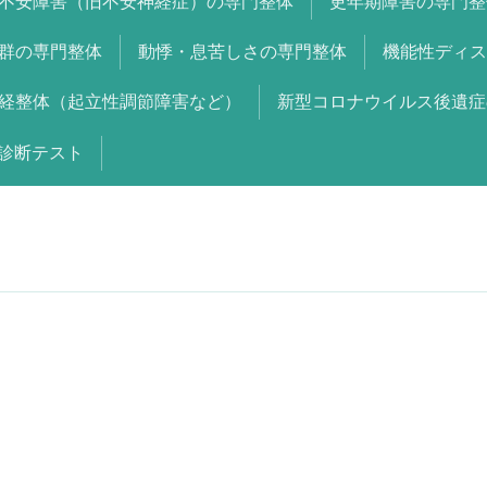
不安障害（旧不安神経症）の専門整体
更年期障害の専門整
群の専門整体
動悸・息苦しさの専門整体
機能性ディス
経整体（起立性調節障害など）
新型コロナウイルス後遺症
診断テスト