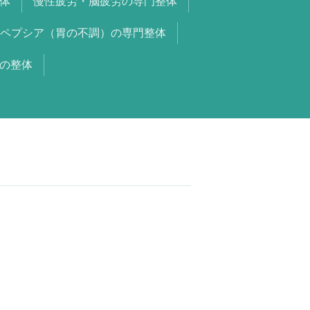
体
慢性疲労・脳疲労の専門整体
ペプシア（胃の不調）の専門整体
の整体