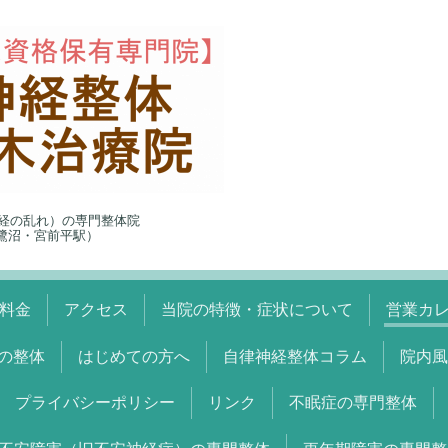
経の乱れ）の専門整体院
5（鷺沼・宮前平駅）
料金
アクセス
当院の特徴・症状について
営業カ
の整体
はじめての方へ
自律神経整体コラム
院内風
プライバシーポリシー
リンク
不眠症の専門整体