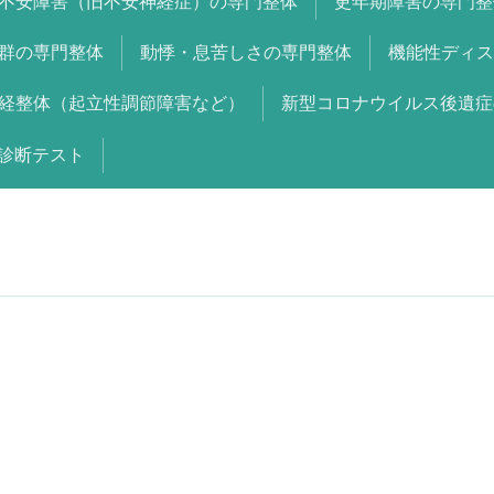
不安障害（旧不安神経症）の専門整体
更年期障害の専門整
群の専門整体
動悸・息苦しさの専門整体
機能性ディス
経整体（起立性調節障害など）
新型コロナウイルス後遺症
診断テスト