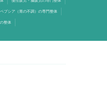
体
慢性疲労・脳疲労の専門整体
ペプシア（胃の不調）の専門整体
の整体