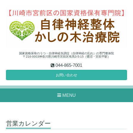
国家資格保有のうつ・自律神経失調症（自律神経の乱れ）の専門整体院
〒216-0003神奈川県川崎市宮前区有馬3-5-15（鷺沼・宮前平駅）
044-865-7001
お問い合わせ
MENU
営業カレンダー