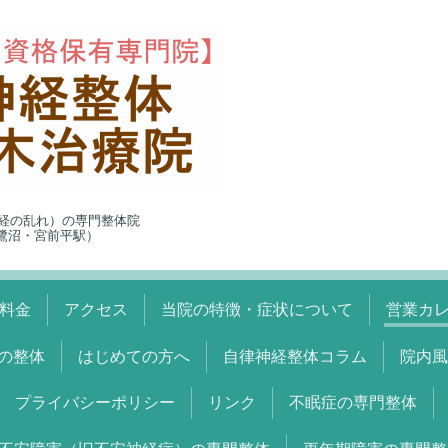
経の乱れ）の専門整体院
5（鷺沼・宮前平駅）
料金
アクセス
当院の特徴・症状について
営業カ
の整体
はじめての方へ
自律神経整体コラム
院内風
プライバシーポリシー
リンク
不眠症の専門整体