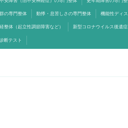
不安障害（旧不安神経症）の専門整体
更年期障害の専門整
群の専門整体
動悸・息苦しさの専門整体
機能性ディス
経整体（起立性調節障害など）
新型コロナウイルス後遺症
診断テスト