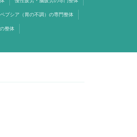
体
慢性疲労・脳疲労の専門整体
ペプシア（胃の不調）の専門整体
の整体