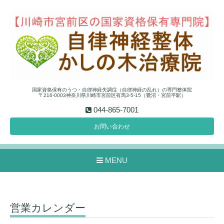
国家資格保有のうつ・自律神経失調症（自律神経の乱れ）の専門整体院
〒216-0003神奈川県川崎市宮前区有馬3-5-15（鷺沼・宮前平駅）
044-865-7001
お問い合わせ
MENU
営業カレンダー