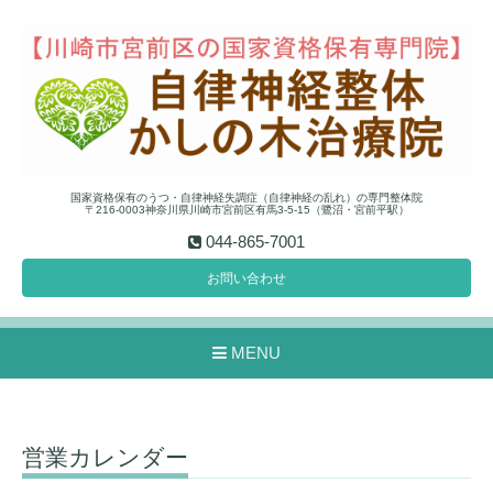
国家資格保有のうつ・自律神経失調症（自律神経の乱れ）の専門整体院
〒216-0003神奈川県川崎市宮前区有馬3-5-15（鷺沼・宮前平駅）
044-865-7001
お問い合わせ
MENU
営業カレンダー