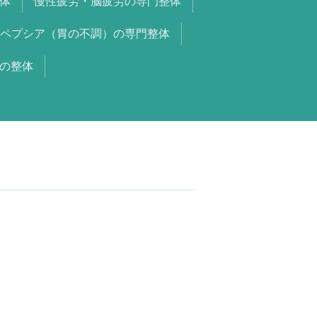
体
慢性疲労・脳疲労の専門整体
ペプシア（胃の不調）の専門整体
の整体