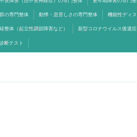
不安障害（旧不安神経症）の専門整体
更年期障害の専門整
群の専門整体
動悸・息苦しさの専門整体
機能性ディス
経整体（起立性調節障害など）
新型コロナウイルス後遺症
診断テスト