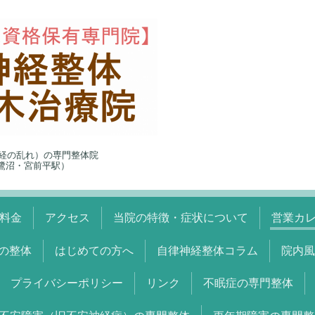
経の乱れ）の専門整体院
5（鷺沼・宮前平駅）
料金
アクセス
当院の特徴・症状について
営業カ
の整体
はじめての方へ
自律神経整体コラム
院内風
プライバシーポリシー
リンク
不眠症の専門整体