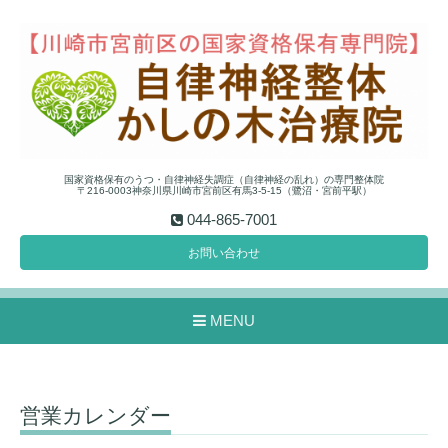
国家資格保有のうつ・自律神経失調症（自律神経の乱れ）の専門整体院
〒216-0003神奈川県川崎市宮前区有馬3-5-15（鷺沼・宮前平駅）
044-865-7001
お問い合わせ
MENU
営業カレンダー