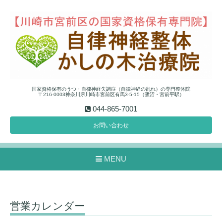
国家資格保有のうつ・自律神経失調症（自律神経の乱れ）の専門整体院
〒216-0003神奈川県川崎市宮前区有馬3-5-15（鷺沼・宮前平駅）
044-865-7001
お問い合わせ
MENU
営業カレンダー