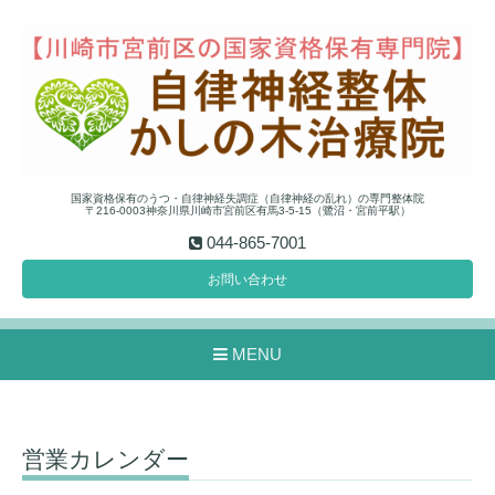
国家資格保有のうつ・自律神経失調症（自律神経の乱れ）の専門整体院
〒216-0003神奈川県川崎市宮前区有馬3-5-15（鷺沼・宮前平駅）
044-865-7001
お問い合わせ
MENU
営業カレンダー