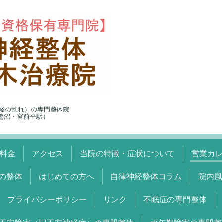
経の乱れ）の専門整体院
5（鷺沼・宮前平駅）
料金
アクセス
当院の特徴・症状について
営業カ
の整体
はじめての方へ
自律神経整体コラム
院内風
プライバシーポリシー
リンク
不眠症の専門整体