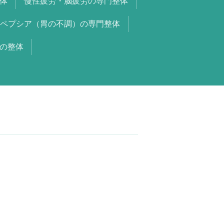
体
慢性疲労・脳疲労の専門整体
ペプシア（胃の不調）の専門整体
の整体