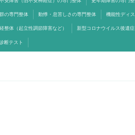
不安障害（旧不安神経症）の専門整体
更年期障害の専門整
群の専門整体
動悸・息苦しさの専門整体
機能性ディス
経整体（起立性調節障害など）
新型コロナウイルス後遺症
診断テスト