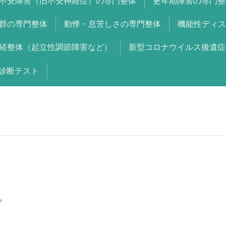
不安障害（旧不安神経症）の専門整体
更年期障害の専門整
群の専門整体
動悸・息苦しさの専門整体
機能性ディス
経整体（起立性調節障害など）
新型コロナウイルス後遺症
診断テスト
。