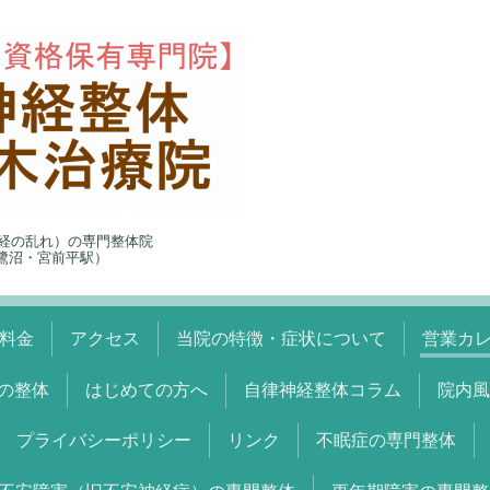
経の乱れ）の専門整体院
5（鷺沼・宮前平駅）
料金
アクセス
当院の特徴・症状について
営業カ
の整体
はじめての方へ
自律神経整体コラム
院内風
プライバシーポリシー
リンク
不眠症の専門整体