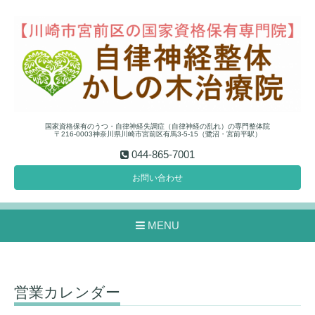
国家資格保有のうつ・自律神経失調症（自律神経の乱れ）の専門整体院
〒216-0003神奈川県川崎市宮前区有馬3-5-15（鷺沼・宮前平駅）
044-865-7001
お問い合わせ
MENU
営業カレンダー