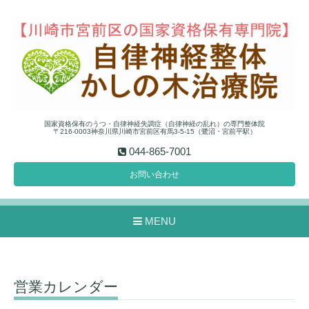
国家資格保有のうつ・自律神経失調症（自律神経の乱れ）の専門整体院
〒216-0003神奈川県川崎市宮前区有馬3-5-15（鷺沼・宮前平駅）
044-865-7001
お問い合わせ
MENU
営業カレンダー