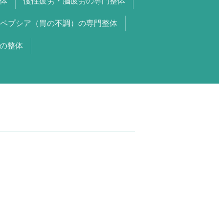
体
慢性疲労・脳疲労の専門整体
ペプシア（胃の不調）の専門整体
の整体