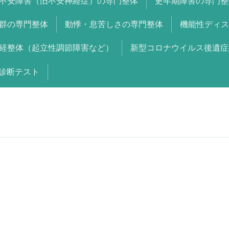
不安障害（旧不安神経症）の専門整体
更年期障害の専門整
群の専門整体
動悸・息苦しさの専門整体
機能性ディス
経整体（起立性調節障害など）
新型コロナウイルス後遺症
診断テスト