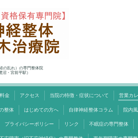
経の乱れ）の専門整体院
5（鷺沼・宮前平駅）
料金
アクセス
当院の特徴・症状について
営業カ
の整体
はじめての方へ
自律神経整体コラム
院内風
プライバシーポリシー
リンク
不眠症の専門整体