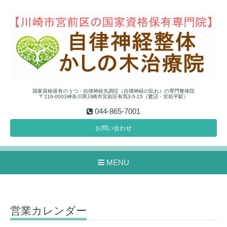
国家資格保有のうつ・自律神経失調症（自律神経の乱れ）の専門整体院
〒216-0003神奈川県川崎市宮前区有馬3-5-15（鷺沼・宮前平駅）
044-865-7001
お問い合わせ
MENU
営業カレンダー