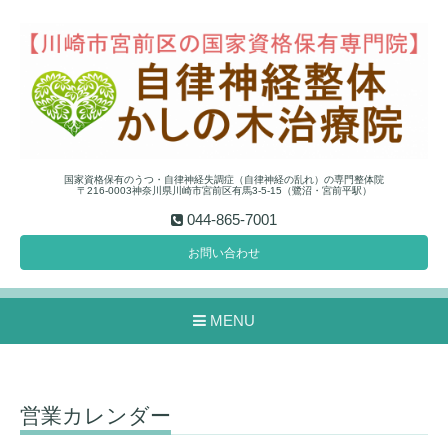
国家資格保有のうつ・自律神経失調症（自律神経の乱れ）の専門整体院
〒216-0003神奈川県川崎市宮前区有馬3-5-15（鷺沼・宮前平駅）
044-865-7001
お問い合わせ
MENU
営業カレンダー