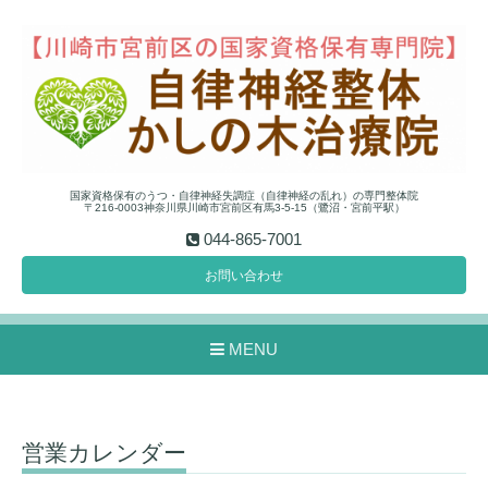
国家資格保有のうつ・自律神経失調症（自律神経の乱れ）の専門整体院
〒216-0003神奈川県川崎市宮前区有馬3-5-15（鷺沼・宮前平駅）
044-865-7001
お問い合わせ
MENU
営業カレンダー