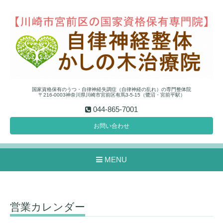
国家資格保有のうつ・自律神経失調症（自律神経の乱れ）の専門整体院
〒216-0003神奈川県川崎市宮前区有馬3-5-15（鷺沼・宮前平駅）
044-865-7001
お問い合わせ
MENU
営業カレンダー