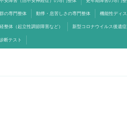
不安障害（旧不安神経症）の専門整体
更年期障害の専門整
群の専門整体
動悸・息苦しさの専門整体
機能性ディス
経整体（起立性調節障害など）
新型コロナウイルス後遺症
診断テスト