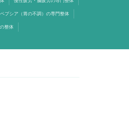
体
慢性疲労・脳疲労の専門整体
ペプシア（胃の不調）の専門整体
の整体