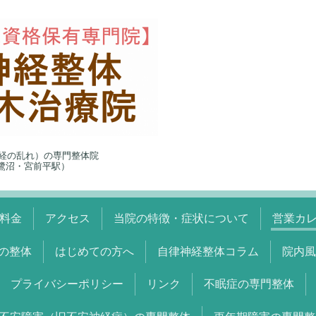
経の乱れ）の専門整体院
5（鷺沼・宮前平駅）
料金
アクセス
当院の特徴・症状について
営業カ
の整体
はじめての方へ
自律神経整体コラム
院内風
プライバシーポリシー
リンク
不眠症の専門整体